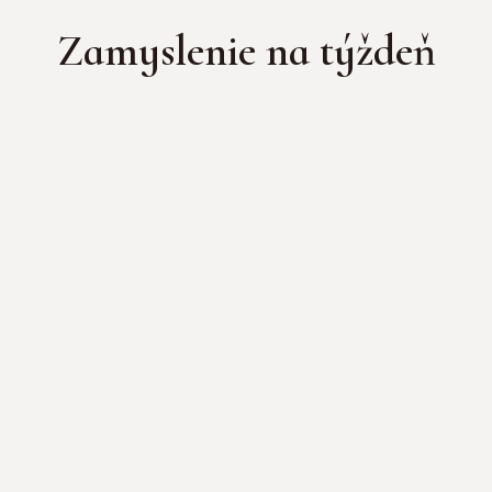
Zamyslenie na týždeň

A pre ich neveru tam neurobil
veľa zázrakov...