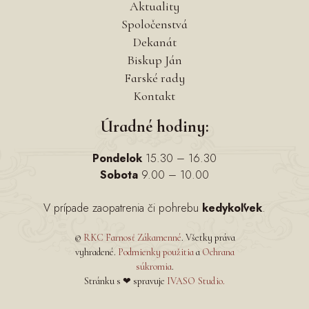
Aktuality
Spoločenstvá
Dekanát
Biskup Ján
Farské rady
Kontakt
Úradné hodiny:
Pondelok
15.30 – 16.30
Sobota
9.00 – 10.00
V prípade zaopatrenia či pohrebu
kedykoľvek
.
©
RKC Farnosť Zákamenné
. Všetky práva
vyhradené.
Podmienky použitia
a
Ochrana
súkromia
.
Stránku s ❤ spravuje
IVASO Studio.