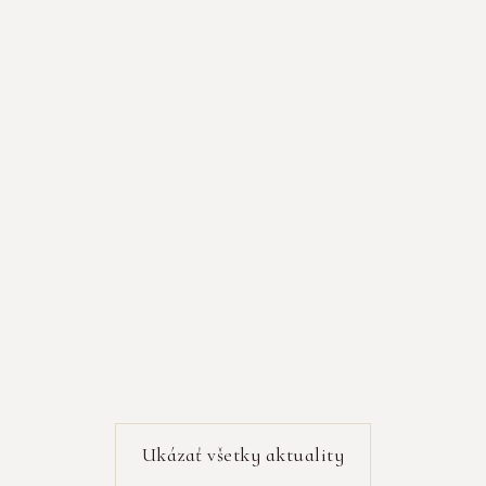
Tábor tretiakov 2026
‍Čítať viac...
Ukázať všetky aktuality