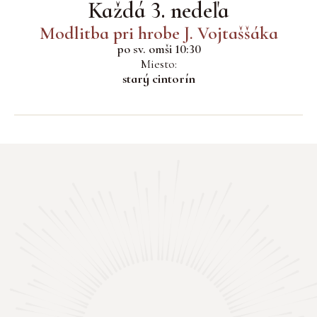
Každá 3. nedeľa
Modlitba pri hrobe J. Vojtaššáka
po sv. omši 10:30
Miesto:
starý cintorín