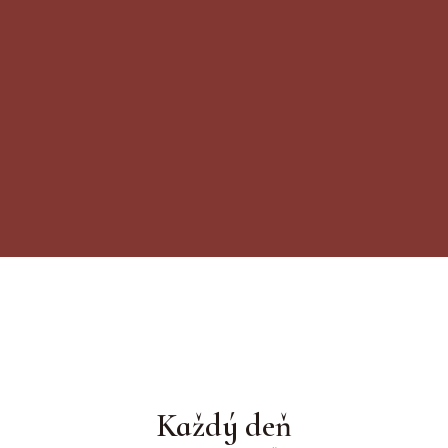
Godknows - Premenení
Každý deň