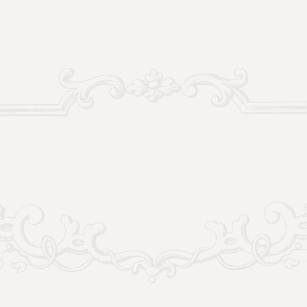
Vymenovanie osobného legáta na
hlavné oslavy 250. výročia založenia
Spišskej diecézy
‍Čítať viac...