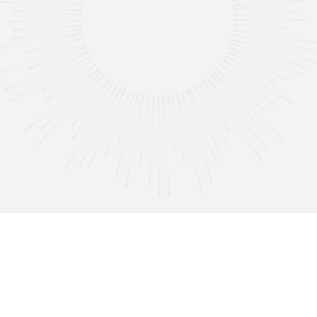

"Nie všetci môžeme robiť veľké veci,
ale môžeme robiť malé veci s veľkou
láskou.."
sv. Matka Tereza z Kalkaty
1
2
3
4