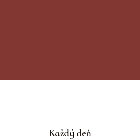
Godknows - Premenení
Každý deň