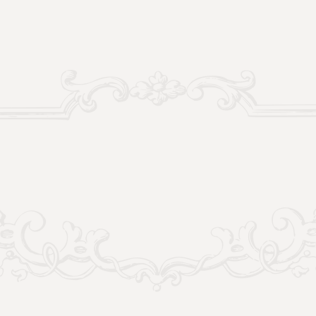
Vymenovanie osobného legáta na
hlavné oslavy 250. výročia založenia
Spišskej diecézy
‍Čítať viac...