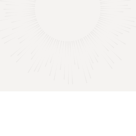

"Nie všetci môžeme robiť veľké veci,
ale môžeme robiť malé veci s veľkou
láskou.."
sv. Matka Tereza z Kalkaty
1
2
3
4