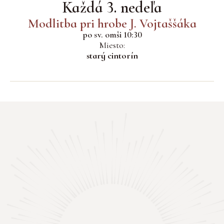
Každá 3. nedeľa
Modlitba pri hrobe J. Vojtaššáka
po sv. omši 10:30
Miesto:
starý cintorín