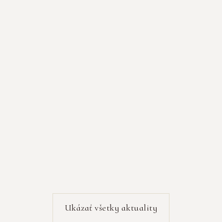
Tábor tretiakov 2026
‍Čítať viac...
Ukázať všetky aktuality