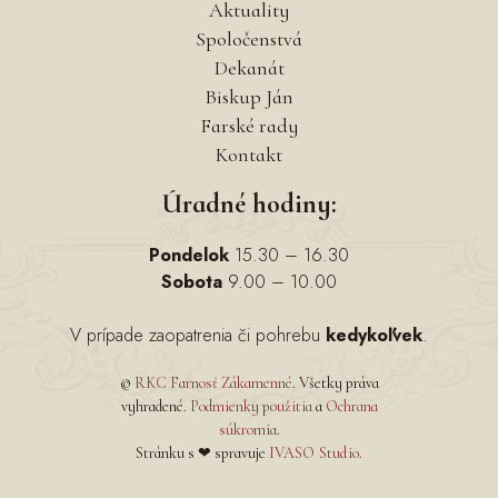
Aktuality
Spoločenstvá
Dekanát
Biskup Ján
Farské rady
Kontakt
Úradné hodiny:
Pondelok
15.30 – 16.30
Sobota
9.00 – 10.00
V prípade zaopatrenia či pohrebu
kedykoľvek
.
©
RKC Farnosť Zákamenné
. Všetky práva
vyhradené.
Podmienky použitia
a
Ochrana
súkromia
.
Stránku s ❤ spravuje
IVASO Studio.