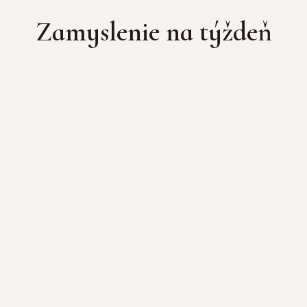
Zamyslenie na týždeň

A pre ich neveru tam neurobil
veľa zázrakov...